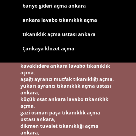
banyo gideri açma ankara
ankara lavabo tıkanıklık açma
tıkanıklık açma ustası ankara
Çankaya klozet açma
kavaklıdere ankara lavabo tıkanıklık
açma
,
aşağı ayrancı mutfak tıkanıklığı açma
,
yukarı ayrancı tıkanıklık açma ustası
ankara
,
küçük esat ankara lavabo tıkanıklık
açma
,
gazi osman paşa tıkanıklık açma
ustası ankara
,
dikmen tuvalet tıkanıklığı açma
ankara
,